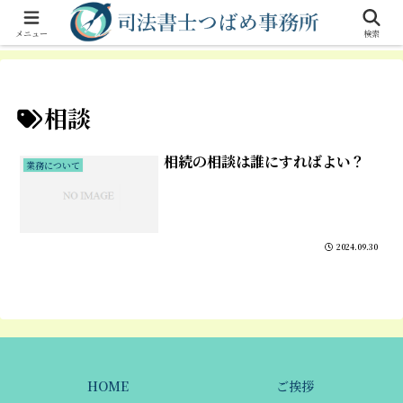
横浜市港北区 菊名駅徒歩１分の女性司法書士。相続手続、遺言、不動産登
記、商業登記。
メニュー
検索
相談
相続の相談は誰にすればよい？
業務について
2024.09.30
HOME
ご挨拶