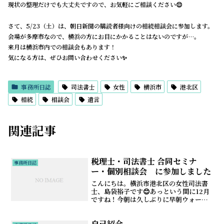
現状の整理だけでも大丈夫ですので、お気軽にご相談ください😌
さて、5/23（土）は、朝日新聞の購読者様向けの相続相談会に参加します。
会場が多摩市なので、横浜の方にお目にかかることはないのですが…。
来月は横浜市内での相談会もあります！
気になる方は、ぜひお問い合わせください✨
事務所日誌
司法書士
女性
横浜市
港北区
相続
相談会
遺言
関連記事
税理士・司法書士 合同セミナ
事務所日誌
ー・個別相談会 に参加しました
こんにちは。横浜市港北区の女性司法書
士、島袋裕子です😊あっという間に12月
ですね！今朝は久しぶりに早朝ウォーキ
ング（と言っても短時間です💦）をしま
したが、まだ外が真っ暗で、冬至が近づ
自己紹介
いているのを感じました🧣11/30（土）