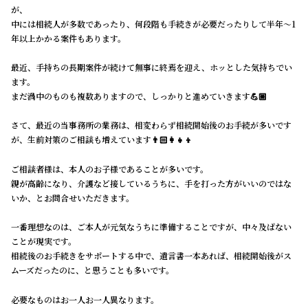
が、
中には相続人が多数であったり、何段階も手続きが必要だったりして半年～1
年以上かかる案件もあります。
最近、手持ちの長期案件が続けて無事に終焉を迎え、ホッとした気持ちでい
ます。
まだ渦中のものも複数ありますので、しっかりと進めていきます💪🏼
さて、最近の当事務所の業務は、相変わらず相続開始後のお手続が多いです
が、生前対策のご相談も増えています👨🏻‍👩‍👧‍👦
ご相談者様は、本人のお子様であることが多いです。
親が高齢になり、介護など接しているうちに、手を打った方がいいのではな
いか、とお問合せいただきます。
一番理想なのは、ご本人が元気なうちに準備することですが、中々及ばない
ことが現実です。
相続後のお手続きをサポートする中で、遺言書一本あれば、相続開始後がス
ムーズだったのに、と思うことも多いです。
必要なものはお一人お一人異なります。