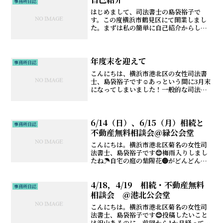
事務所日誌
は、東京地方税理士...
はじめまして、司法書士の島袋裕子で
す。この度横浜市鶴見区にて開業しまし
た。まずは私の簡単に自己紹介からした
いと思います。幼いころは東京や新潟な
どを転々とし、小学3年生から横浜市鶴見
区に。中高はフェリス女学院、バスケと
バンド（キーボード）に熱...
年度末を迎えて
事務所日誌
こんにちは、横浜市港北区の女性司法書
士、島袋裕子です☺️あっという間に3月末
になってしまいました！一般的な司法書
士業界の繁忙期は、3月、9月、12月と言
われており、今日がそのピークです。当
事務所もおかげさまで年明けから息つく
暇なくフル回転し...
6/14（日）、6/15（月）相続と
事務所日誌
不動産無料相談会＠緑公会堂
こんにちは。横浜市港北区菊名の女性司
法書士、島袋裕子です😊梅雨入りしまし
たね☂️自宅の庭の紫陽花🔵がどんどん咲
いて、毎朝見るのが楽しみです🥰切り花
として部屋にも飾っていますが、まん丸
4/18，4/19 相続・不動産無料
でとてもかわいいのです🟣🔵さて、直前
事務所日誌
のご案内になってしまい...
相談会 ＠港北公会堂
こんにちは。横浜市港北区菊名の女性司
法書士、島袋裕子です😊投稿したいこと
は沢山あるのに、前回から1か月経ってし