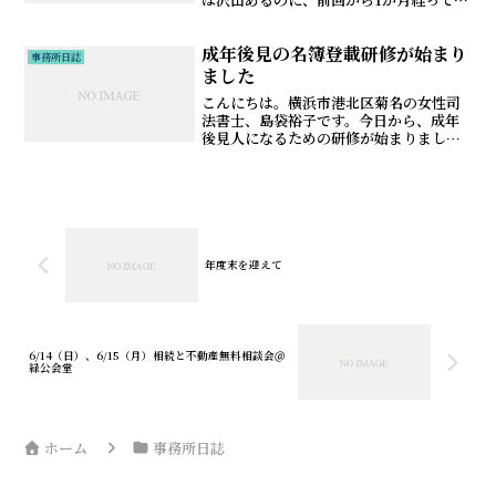
まいました💦やはり年度末はバタバタし
ておりました。さて、お知らせが直前に
成年後見の名簿登載研修が始まり
なってしまいましたが、明日4/18（金）
事務所日誌
から2日間、港北公...
ました
こんにちは。横浜市港北区菊名の女性司
法書士、島袋裕子です。今日から、成年
後見人になるための研修が始まりまし
た。司法書士は、成年後見人になること
ができます。しかし、誰でもなれるわけ
ではありません。まず、リーガルサポー
トに登録し、所定の研修を受...
年度末を迎えて
6/14（日）、6/15（月）相続と不動産無料相談会＠
緑公会堂
ホーム
事務所日誌