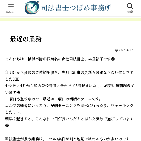
横浜市港北区 菊名駅徒歩１分の女性司法書士。相続手続、遺言、不動産登
記、商業登記。
メニュー
検索
最近の業務
2026.05.17
こんにちは、横浜市港北区菊名の女性司法書士、島袋裕子です😊
年明けから多数のご依頼を頂き、先月は記事の更新もままならない忙しさで
した🏃🏼‍♀️
おまけに4月から娘の登校時間に合わせて5時起きになり、必死に毎朝起きて
います☀️
土曜日も登校なので、最近は土曜日の朝活がブームです。
ゴルフの練習にいったり、早朝モーニングを食べに行ったり、ウォーキング
したり…。
朝早く起きると、こんなに一日が長いんだ！と得した気分で過ごしています
😄
司法書士が扱う業務は、一つの案件が割と短期で終わるものが多いのです