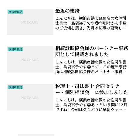
法書士連合会に司法書士として登録され
て、初めて司法書士になれ...
最近の業務
事務所日誌
こんにちは、横浜市港北区菊名の女性司
法書士、島袋裕子です😊年明けから多数
のご依頼を頂き、先月は記事の更新もま
まならない忙しさでした🏃🏼‍♀️おまけに4月
から娘の登校時間に合わせて5時起きにな
り、必死に毎朝起きています☀️土曜日も
登校なので、...
相続診断協会様のパートナー事務
事務所日誌
所として掲載されました
こんにちは、横浜市港北区の女性司法書
士、島袋裕子です😊さて、この度当事務
所は相続診断協会様のパートナー事務所
として掲載されました！事務所の掲載ペ
ージはこちらです。相続診断協会は、相
税理士・司法書士 合同セミナ
続が争続にならないよう、「笑顔相続」
事務所日誌
へ導くための案内人として...
ー・個別相談会 に参加しました
こんにちは。横浜市港北区の女性司法書
士、島袋裕子です😊あっという間に12月
ですね！今朝は久しぶりに早朝ウォーキ
ング（と言っても短時間です💦）をしま
したが、まだ外が真っ暗で、冬至が近づ
いているのを感じました🧣11/30（土）
は、東京地方税理士...