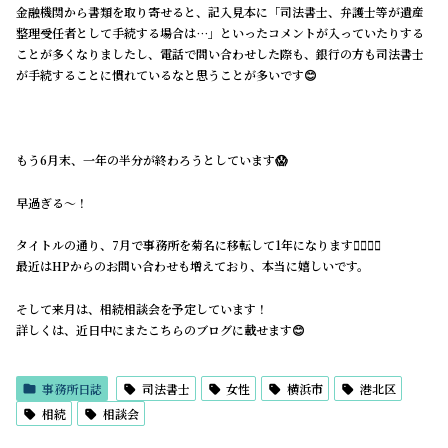
金融機関から書類を取り寄せると、記入見本に「司法書士、弁護士等が遺産
整理受任者として手続する場合は…」といったコメントが入っていたりする
ことが多くなりましたし、電話で問い合わせした際も、銀行の方も司法書士
が手続することに慣れているなと思うことが多いです😊
もう6月末、一年の半分が終わろうとしています😱
早過ぎる〜！
タイトルの通り、7月で事務所を菊名に移転して1年になります🙂‍↕️🙂‍↕️
最近はHPからのお問い合わせも増えており、本当に嬉しいです。
そして来月は、相続相談会を予定しています！
詳しくは、近日中にまたこちらのブログに載せます😊
事務所日誌
司法書士
女性
横浜市
港北区
相続
相談会