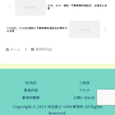
4/18，4/19 相続・不動産無料相談会 ＠港北公会
堂
7/13(日)、7/14(月)相続と不動産無料相談会＠神奈川
公会堂
ホーム
事務所日誌
HOME
ご挨拶
業務内容
ブログ
事務所概要
お問い合わせ
Copyright © 2024 司法書士つばめ事務所 All Rights
Reserved.