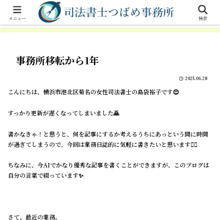
横浜市港北区 菊名駅徒歩１分の女性司法書士。相続手続、遺言、不動産登
記、商業登記。
メニュー
検索
事務所移転から1年
2025.06.28
こんにちは、横浜市港北区菊名の女性司法書士の島袋裕子です😊
すっかり更新が遅くなってしまいました🙇
書かなきゃ！と思うと、何を記事にするか考えるうちにあっという間に時間
が過ぎてしまうので、今回は業務日誌的に気軽に書きたいと思います✍🏻
ちなみに、今AIでかなり優秀な記事を書くことができますが、このブログは
自分の言葉で綴っています✨
さて、最近の業務。