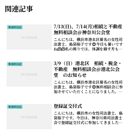
関連記事
7/13(日)、7/14(月)相続と不動産
事務所日誌
無料相談会＠神奈川公会堂
こんにちは。横浜市港北区菊名の女性司
法書士、島袋裕子です😊今日も暑いです
ね🫠🫠私の周りでは、体調を崩す方も多
いです😣皆さまは大丈夫でしょうか？？
さて、前回の投稿で触れた相談会のご案
3/9（日）港北区 相続・税金・
内です！7/13(日)、7/14(月)の2日間、神
事務所日誌
奈川公会堂...
不動産 無料相談会＠港北公会
堂 のお知らせ
こんにちは、横浜市港北区菊名の女性司
法書士、島袋裕子です😊無料相談会に参
加させていただくことになりました。各
専門家が揃っており、港北公会堂での開
催になります✨相談をご希望の方は下記
登録証交付式
チラシの電話番号0120-303-882までご予
事務所日誌
約下さい！ま...
こんにちは。横浜市の女性司法書士、島
袋裕子です。今日は、神奈川県司法書士
会で登録証交付式に参加してきました。
司法書士試験に合格しただけでは、司法
書士と名乗ることはできません。日本司