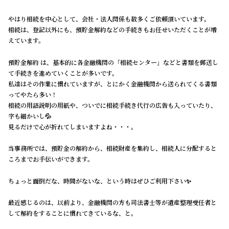
やはり相続を中心として、会社・法人関係も数多くご依頼頂いています。
相続は、登記以外にも、預貯金解約などの手続きもお任せいただくことが増
えています。
預貯金解約 は、基本的に各金融機関の「相続センター」などと書類を郵送し
て手続きを進めていくことが多いです。
私達はその作業に慣れていますが、とにかく金融機関から送られてくる書類
ってやたら多い！
相続の用語説明の用紙や、ついでに相続手続き代行の広告も入っていたり、
字も細かいし💦
見るだけで心が折れてしまいますよね・・・。
当事務所では、預貯金の解約から、相続財産を集約し、相続人に分配すると
ころまでお手伝いができます。
ちょっと面倒だな、時間がないな、という時はぜひご利用下さい✨
最近感じるのは、以前より、金融機関の方も司法書士等が遺産整理受任者と
して解約をすることに慣れてきているな、と。